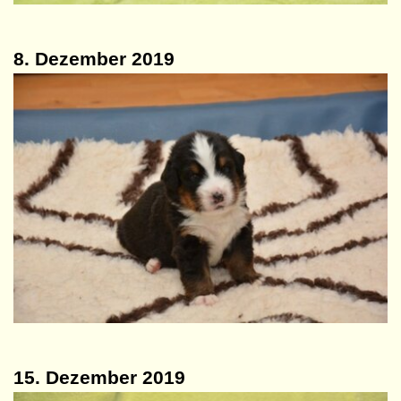
8. Dezember 2019
15. Dezember 2019