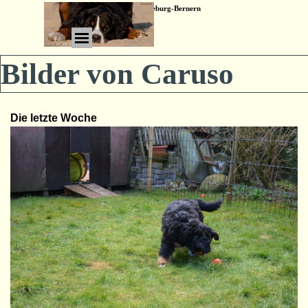
Direkt zum Seiteninhalt
Willkommen bei den Ertheneburg-Bernern
Menü überspringen
Bilder von Caruso
Die letzte Woche