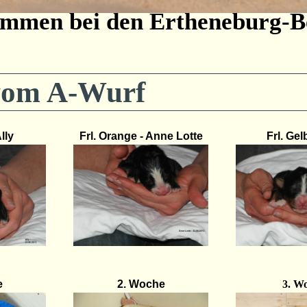
ommen bei den Ertheneburg-B
 vom A-Wurf
Ally
Frl. Orange - Anne Lotte
Frl. Gel
e
2. Woche
3. W