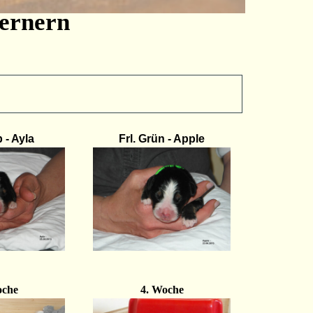
ernern
b - Ayla
Frl. Grün - Apple
oche
4. Woche