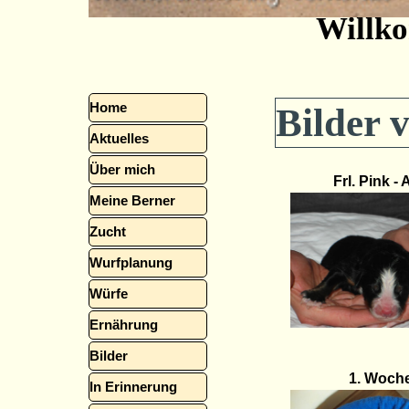
Willk
Menü überspringen
Home
Bilder
Aktuelles
Über mich
Frl. Pink - 
Meine Berner
▼
Zucht
Wurfplanung
Würfe
▼
Ernährung
Bilder
▼
1. Woch
In Erinnerung
▼