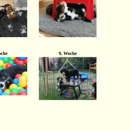
oche
9. Woche